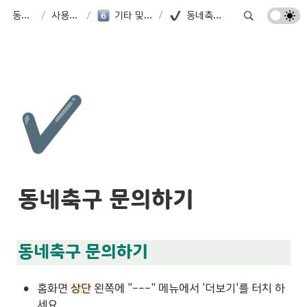
동네축구
/
사용가이드
/
기타 및 환경설정
/
동네축구 문의하기
✔️
동네축구 문의하기
동네축구 문의하기
•
홈화면 
상단
 왼쪽에 "---" 메뉴에서 '더보기'를 터치 하
세요..