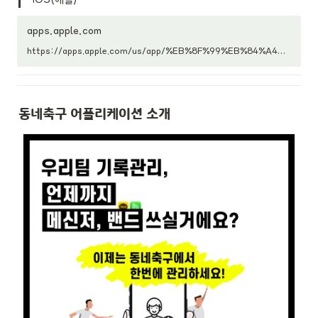
록에만 집중 합니다.----개발자 연락
처 :010-2392-2992 What's
apps.apple.com
New 1.5.07- 성능이 개선 되었습니
다. 1.5.04- 팀보드에서 처음 보는 글
https://apps.apple.com/us/app/%EB%8F%99%EB%84%A4%EC%B6%95%EA%B5%AC/id1533269124
은 'New'로 표시 됩니다.- 팀보드의
상단 오른쪽에서 알람 아이콘을 터치
하면 해당팀의 알림(Notification)
을 켜고 끌 수 있어요.- 동네축구 문의
하기에 카카오톡 채널이 추가 되었습
동네축구 
어플리케이션
 소개
니다.