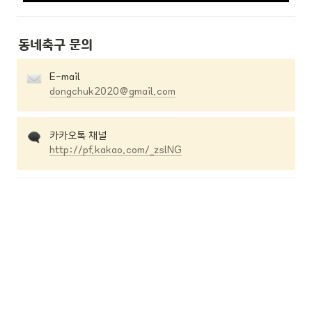
동네축구 문의
dongchuk2020@gmail.com
http://pf.kakao.com/_zslNG